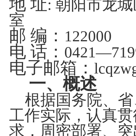
地
址
: 朝阳市龙
室
邮
编：
122000
电
话：
0421—719
电子邮箱：
lcqzw
一、概述
根据国务院、省
工作实际，认真贯
求，周密部署、突