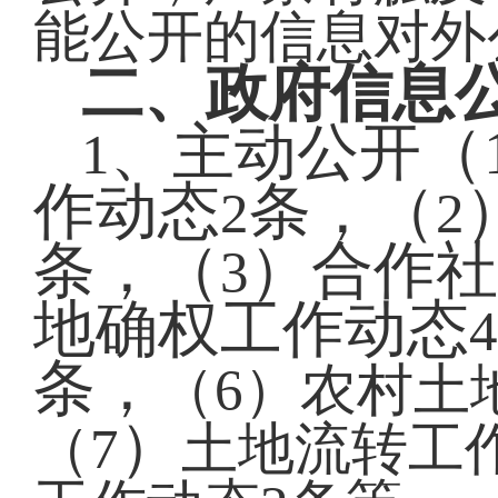
能公开的信息对外
二、政府信息
、主动公开（
1
作动态
条，（
2
2
条，（
）合作社
3
地确权工作动态
条，
（6）农村土
）
（7
土地流转工