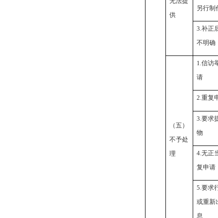
无法提
另行制
供
3.补
不明确
1.信
请
2.重复
3.要
（五）
物
不予处
4.无
理
复申请
5.要
或重新
息