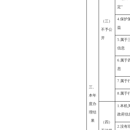
定”
4.保
（三）
益
不予公
开
5.属
信息
6.属
息
7.属
三、
8.属
本年
度办
1.本
理结
政府信
果
（四）
2.没