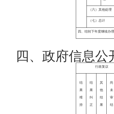
（六）其他处理
（七）总计
四、结转下年度继续办
四、政府信息公
行政复议
结
结
其
尚
果
果
他
未
维
纠
结
审
持
正
果
结