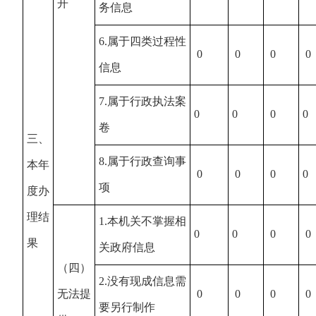
开
务信息
6.属于四类过程性
0
0
0
0
信息
7.属于行政执法案
0
0
0
0
卷
三、
8.属于行政查询事
本年
0
0
0
0
项
度办
理结
1.本机关不掌握相
0
0
0
0
果
关政府信息
（四）
2.没有现成信息需
无法提
0
0
0
0
要另行制作