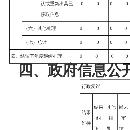
认或重新出具已
0
0
0
0
获取信息
（六）其他处理
0
0
0
0
（七）总计
0
0
0
0
四、结转下年度继续办理
0
0
0
0
四、政府信息公
行政复议
结果
其他
尚未
结果
纠
结
审
维持
正
果
结