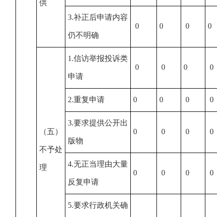
供
3.补正后申请内容
0
0
0
0
仍不明确
1.信访举报投诉类
0
0
0
0
申请
2.重复申请
0
0
0
0
3.要求提供公开出
（五）
0
0
0
0
版物
不予处
4.无正当理由大量
理
0
0
0
0
反复申请
5.要求行政机关确