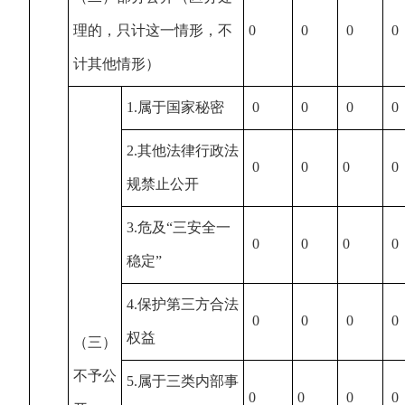
理的，只计这一情形，不
0
0
0
0
计其他情形）
1.属于国家秘密
0
0
0
0
2.其他法律行政法
0
0
0
0
规禁止公开
3.危及“三安全一
0
0
0
0
稳定”
4.保护第三方合法
0
0
0
0
权益
（三）
不予公
5.属于三类内部事
0
0
0
0