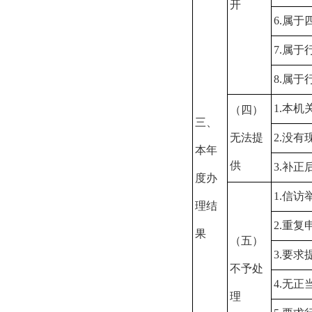
开
6.属
7.属
8.属
1.本
（四）
三、
无法提
2.没
本年
供
3.补
度办
1.信
理结
2.重复
果
（五）
3.要
不予处
4.无
理