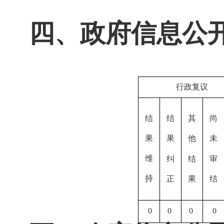
四、政府信息公
行政复议
结
结
其
尚
果
果
他
未
维
纠
结
审
持
正
果
结
0
0
0
0