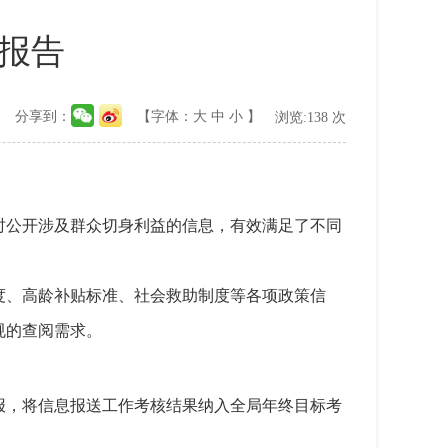
度报告
分享到：
【字体：
大
中
小
】
浏览:
138
次
时公开涉及群众切身利益的信息，有效满足了不同
度、高龄补贴标准、社会救助制度等各项政策信
规的查阅需求。
报，将信息报送工作考核结果纳入全局年终目标考