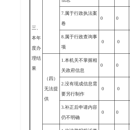
7.
属于行政执法案
0
0
卷
三、
8.
属于行政查询事
本年
0
0
项
度办
理结
1.
本机关不掌握相
0
0
果
关政府信息
（四）
2.
没有现成信息需
无法提
0
0
要另行制作
供
3.
补正后申请内容
0
0
仍不明确