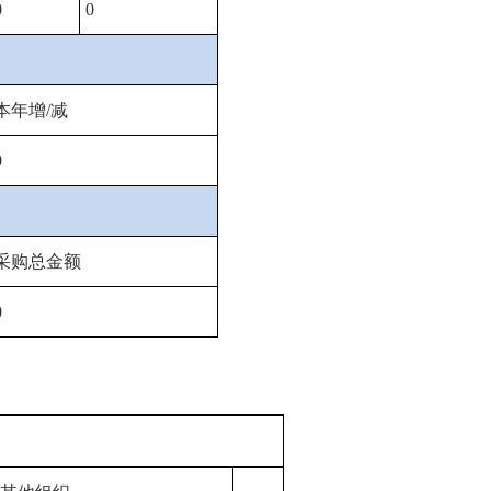
0
0
本年增
/
减
0
采购总金额
0