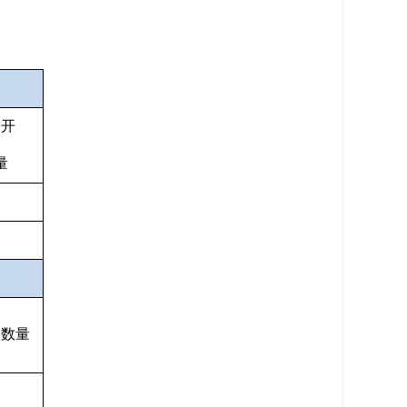
公开
量
定数量