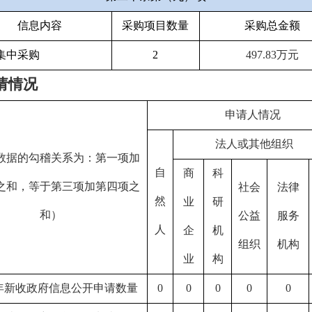
信息内容
采购项目数量
采购总金额
集中采购
2
497.83
万元
请情况
申请人情况
法人或其他组织
数据的勾稽关系为：第一项加
自
商
科
之和，等于第三项加第四项之
社会
法律
然
业
研
和）
公益
服务
人
企
机
组织
机构
业
构
年新收政府信息公开申请数量
0
0
0
0
0