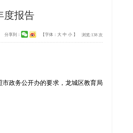
年度报告
分享到：
【字体：
大
中
小
】
浏览:
138
次
照市政务公开办的要求，龙城区教育局