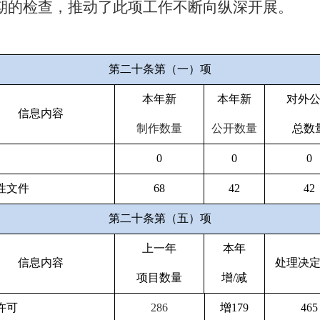
期的检查，推动了此项工作不断向纵深开展。
第二十条第（一）项
本年新
本年新
对外
信息内容
制作数量
公开数量
总数
0
0
0
性文件
68
42
42
第二十条第（五）项
上一年
本年
信息内容
处理决
项目数量
增
/
减
许可
286
增
179
465