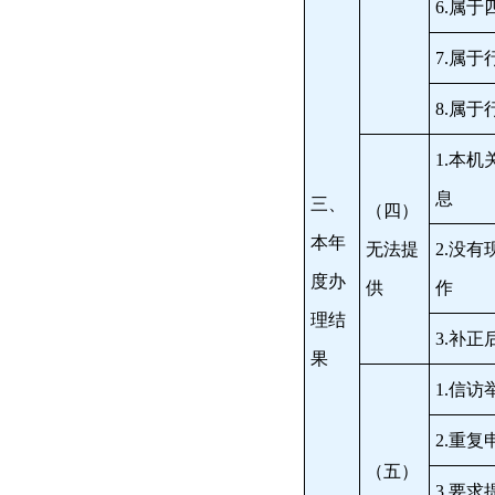
6.属
7.属
8.属
1.本
息
三、
（四）
本年
无法提
2.没
度办
供
作
理结
3.补
果
1.信
2.重复
（五）
3.要