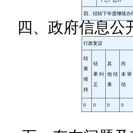
四、结转下年度继续办
四、政府信息公
行政复议
结
结
其
尚
果
果
纠
他
结
未
审
维
正
果
结
持
0
0
0
0