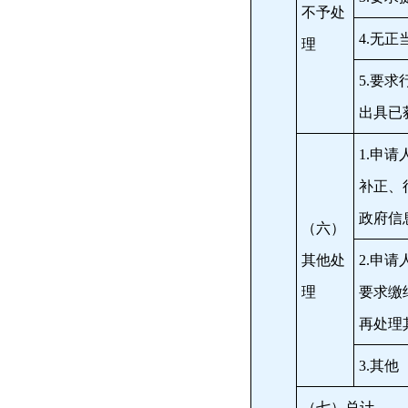
不予处
4.无
理
5.要
出具已
1.申
补正、
政府信
（六）
其他处
2.申
理
要求缴
再处理
3.其他
（七）总计