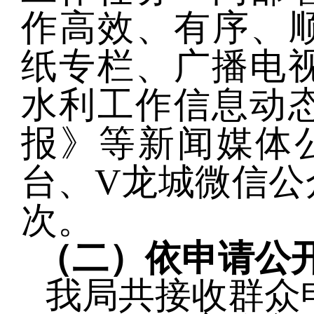
作高效、有序、
纸专栏、广播电
水利工作信息动
报
》
等
新闻
媒体
台、V龙城微信公
次。
（
二
）
依申请公
我
局
共接收群众