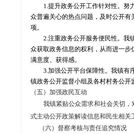
1
.
提升政务公开工作针对性。努
众普遍关心的热点问题，及时公开有
项
。
2
.
注重政务公开服务便民性。我
众获取政务信息的权利，从而进一步优
满意度、获得感。
3.
加强公开平台保障性。我镇有
镇政务公开监督小组及各村村务公开
（
五
）
加强政民互动
我镇
紧贴公众需求和社会关切，
式
主动
公开
政策解读
信息和民生相关
（
六
）
督察考核与责任追究情况