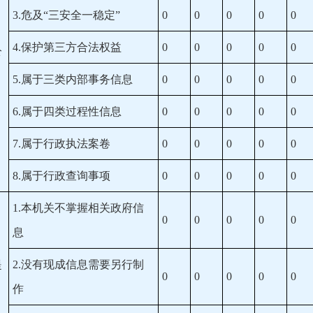
3.危及“三安全一稳定”
0
0
0
0
0
）
4.保护第三方合法权益
0
0
0
0
0
公
5.属于三类内部事务信息
0
0
0
0
0
6.属于四类过程性信息
0
0
0
0
0
7.属于行政执法案卷
0
0
0
0
0
8.属于行政查询事项
0
0
0
0
0
1.本机关不掌握相关政府信
0
0
0
0
0
息
）
提
2.没有现成信息需要另行制
0
0
0
0
0
作