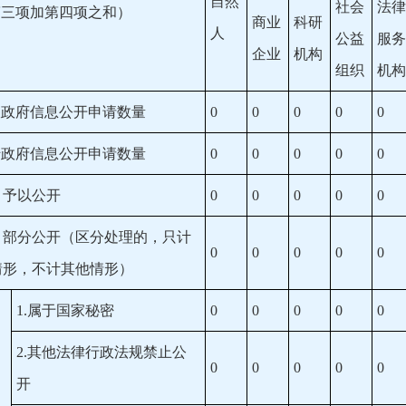
自然
社会
法律
第三项加第四项之和）
商业
科研
人
公益
服务
企业
机构
组织
机构
收政府信息公开申请数量
0
0
0
0
0
转政府信息公开申请数量
0
0
0
0
0
）予以公开
0
0
0
0
0
）部分公开（区分处理的，只计
0
0
0
0
0
情形，不计其他情形）
1.属于国家秘密
0
0
0
0
0
2.其他法律行政法规禁止公
0
0
0
0
0
开