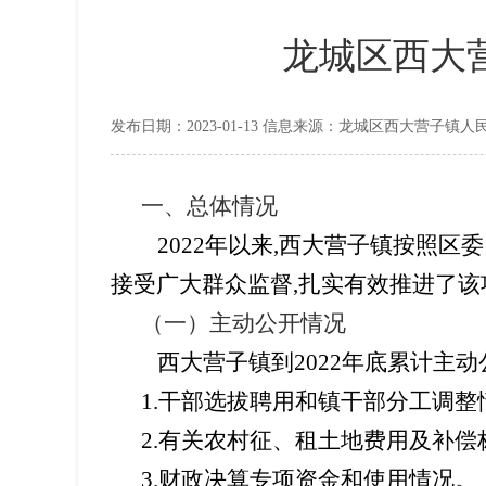
龙城区西大营
发布日期：2023-01-13 信息来源：龙城区西大营子镇人
一、
总体情况
202
2
年以来
,
西大营子镇
按照
区
委
接受广大群众监督
,
扎实有效推进了该
（一）
主动公开情况
西大营子镇
到
202
2
年底累计主动
1.
干部选拔聘用和镇干部分工调整
2.
有关农村征、租土地费用及补偿
3.
财政决算专项资金和使用情况。