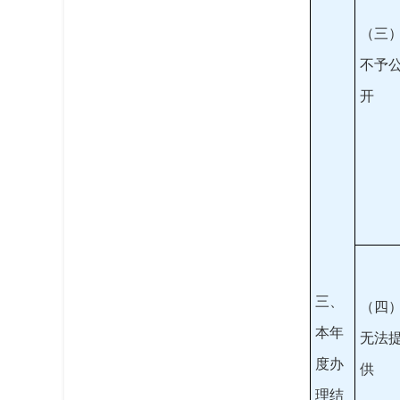
（三
不予
开
三、
（四
本年
无法
度办
供
理结