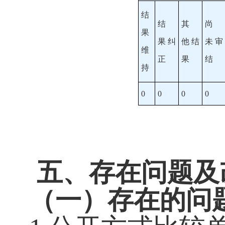
结
结
其
尚
果
果
纠
他
结
未
审
维
正
果
结
持
0
0
0
0
五、存在问题及
（一）存在的问