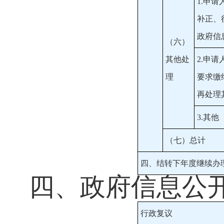
1.申
补正、
政府信
（六）
其他处
2.申
理
要求缴
再处理
3.其他
（七）总计
四、结转下年度继续办
四、政府信息公
行政复议