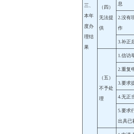
息
三、
（四）
本年
无法提
2.没
度办
供
作
理结
3.补
果
1.信
2.重复
（五）
3.要
不予处
4.无
理
5.要
出具已