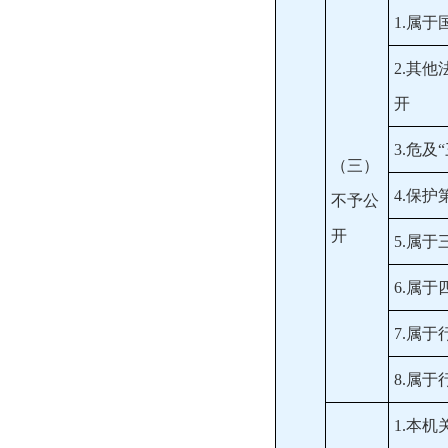
1.属于
2.其
开
3.危及
（三）
4.保
不予公
开
5.属
6.属
7.属
8.属
1.本