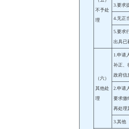
3.要
不予处
4.无
理
5.要
出具已
1.申
补正、
政府信
（六）
其他处
2.申
理
要求缴
再处理
3.其他