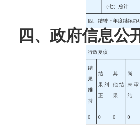
（七）总计
四、结转下年度继续办
四、政府信息公
行政复议
结
结
其
尚
果
果
纠
他
结
未
审
维
正
果
结
持
0
0
0
0