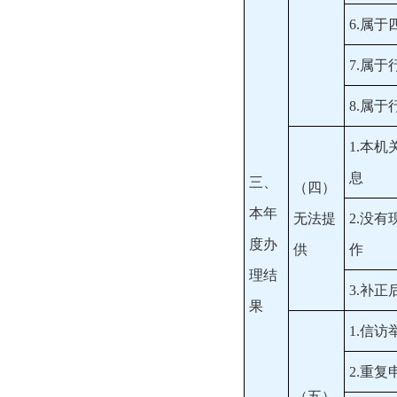
6.属
7.属
8.属
1.本
息
三、
（四）
本年
无法提
2.没
度办
供
作
理结
3.补
果
1.信
2.重复
（五）