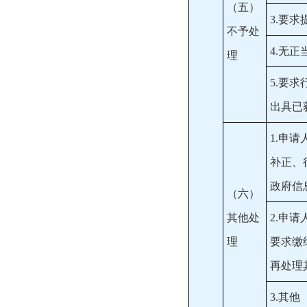
（五）
3.要
不予处
4.无
理
5.要
出具已
1.申
补正、
政府信
（六）
其他处
2.申
理
要求缴
再处理
3.其他