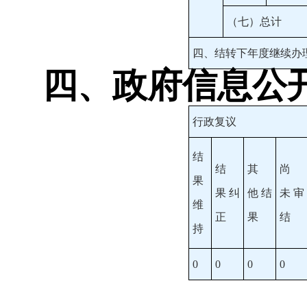
（七）总计
四、结转下年度继续办
四、政府信息公
行政复议
结
结
其
尚
果
果
纠
他
结
未
审
维
正
果
结
持
0
0
0
0