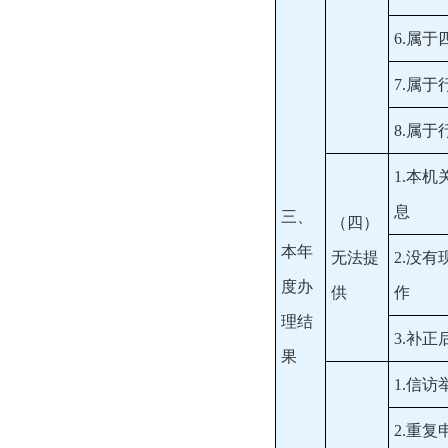
6.属
7.属
8.属
1.本
息
三、
（四）
本年
无法提
2.没
度办
供
作
理结
3.补
果
1.信
2.重复