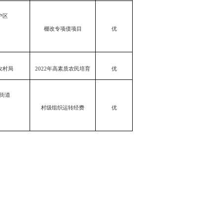
户区
棚改专项债项目
优
农村局
2022年高素质农民培育
优
街道
村级组织运转经费
优