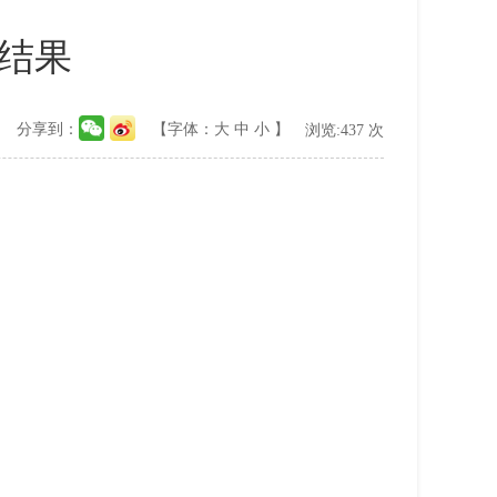
价结果
分享到：
【字体：
大
中
小
】
浏览:
437
次