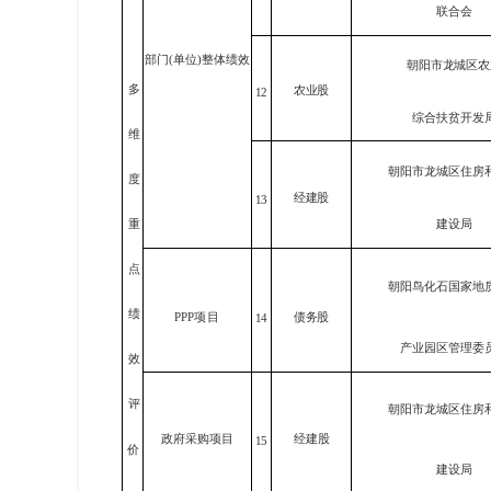
联合会
部门(单位)整体绩效
朝阳市龙城区农
多
农业
股
12
综合扶贫开发
维
朝阳市龙城区住房
度
经建
股
13
重
建设局
点
朝阳鸟化石国家地
绩
债务股
PPP
项目
14
产业园区管理委
效
评
朝阳市龙城区住房
政府采购项目
经建股
15
价
建设局