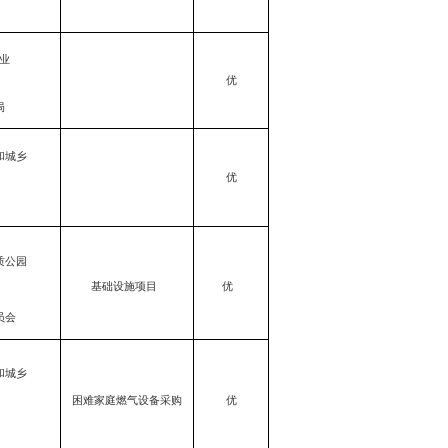
业
优
局
和城乡
优
质公园
基础设施项目
优
员会
和城乡
困难家庭燃气设备采购
优