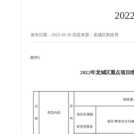
20
发布日期：2023-10-20 信息来源：龙城区财政局
附件
1
2022年
龙城区
重点
项目
财政重
序
分
类型内容
项目所属预
号
类
项目/整体支出实
算
管理
股
室