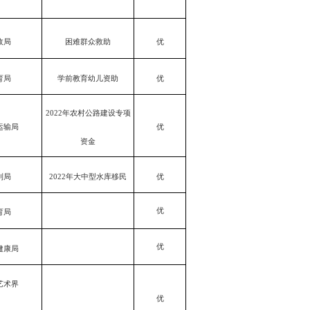
困难群众救助
优
政局
育局
学前教育幼儿资助
优
2022年农村公路建设专项
运输局
优
资金
利局
2022年大中型水库移民
优
优
育局
优
健康局
艺术界
优