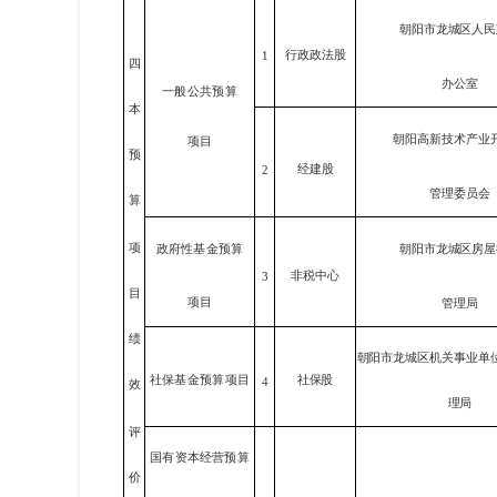
朝阳市龙城区人民
行政政法股
1
四
办公室
一般公共预算
本
朝阳高新技术产业
项目
预
经建股
2
管理委员会
算
项
政府性基金预算
朝阳市龙城区房屋
非税中心
3
目
项目
管理局
绩
朝阳市龙城区机关事业单
社保股
社保基金预算项目
4
效
理局
评
国有资本经营预算
价