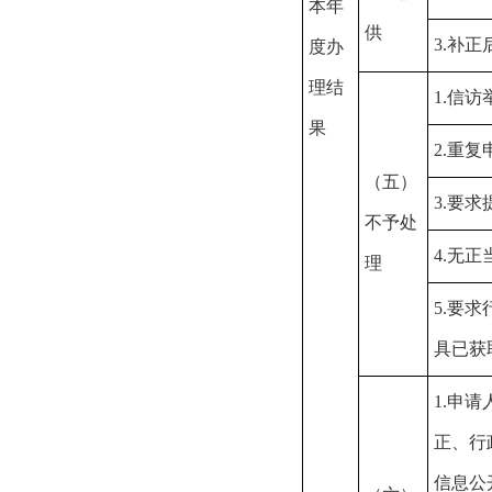
本年
供
3.补
度办
理结
1.信
果
2.重复
（五）
3.要
不予处
4.无
理
5.要
具已获
1.申
正、行
信息公