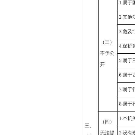
1.属
2.其
3.危及
（三）
4.保
不予公
5.属
开
6.属
7.属
8.属
1.本
（四）
三、
无法提
2.没