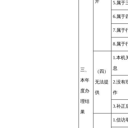
开
5.属
6.属
7.属
8.属
1.本
息
三、
（四）
本年
无法提
2.没
度办
供
作
理结
3.补
果
1.信