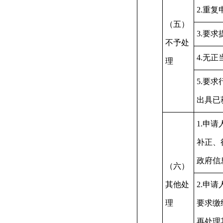
2.重复
（五）
3.要
不予处
4.无
理
5.要
出具已
1.申
补正、
政府信
（六）
其他处
2.申
理
要求缴
再处理