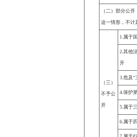
（二）部分公开
这一情形，不计
1.属于
2.其
开
3.危及
（三）
4.保护
不予公
开
5.属
6.属于
7.属于