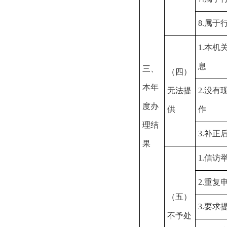
8.属于
1.本
息
三、
（四）
本年
无法提
2.没
度办
供
作
理结
3.补
果
1.信访
2.重复
（五）
3.要求
不予处