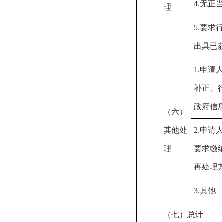
4.无
理
5.要
出具已
1.申
补正、
政府信
（六）
其他处
2.申
理
要求缴
再处理
3.其他
（七）总计