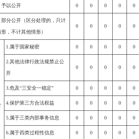
）予以公开
0
0
0
0
0
）部分公开（区分处理的，只计
0
0
0
0
0
情形，不计其他情形）
1.属于国家秘密
0
0
0
0
0
2.其他法律行政法规禁止公
0
0
0
0
0
开
3.危及“三安全一稳定”
0
0
0
0
0
）
4.保护第三方合法权益
0
0
0
0
0
公
5.属于三类内部事务信息
0
0
0
0
0
6.属于四类过程性信息
0
0
0
0
0