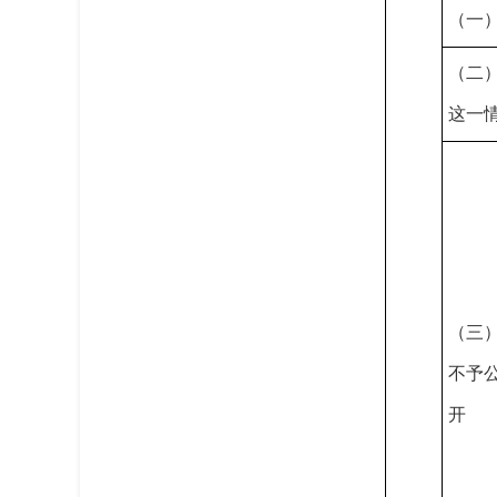
（一
（二
这一
（三
不予
开