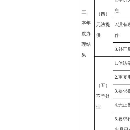
息
三、
（四）
本年
无法提
2.
没有
度办
供
作
理结
3.
补正
果
1.
信访
2.
重复
（五）
3.
要求
不予处
4.
无正
理
5.
要求
出具已