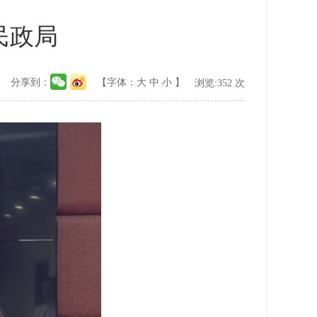
民政局
分享到：
【字体：
大
中
小
】
浏览:
352
次