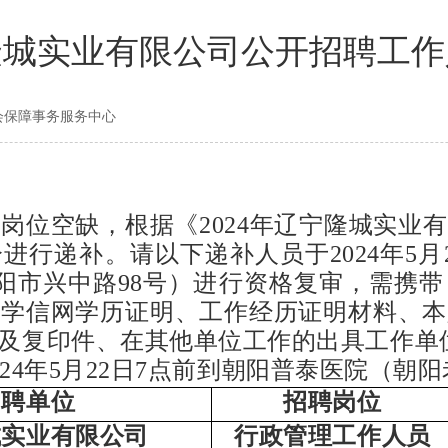
宁隆城实业有限公司公开招聘工
社会保障事务服务中心
现岗位空缺，根据《
2024
年辽宁隆城实业有
分进行递补。请以下递补人员于
2024
年
5
月
阳市兴中路
98
号）进行资格复审，需携带
、学信网学历证明、工作经历证明材料、本
及复印件、在其他单位工作的出具工作单
24
年
5
月
22
日
7
点前到朝阳普泰医院（朝阳
招聘单位
招聘岗位
城实业有限公司
行政管理工作人员