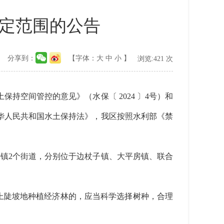
定范围的公告
分享到：
【字体：
大
中
小
】
浏览:
421
次
空间管控的意见》（水保〔 2024 〕4号）和
《中华人民共和国水土保持法》，我区按照水利部《禁
乡镇2个街道，分别位于边杖子镇、大平房镇、联合
上陡坡地种植经济林的，应当科学选择树种，合理