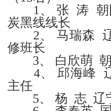
1、 张 涛 朝
炭黑线线长
2、 马瑞森 辽
修班长
3、 白欣萌 朝
4、 邱海峰 辽
主任
5、 杨 志 辽