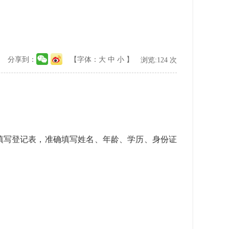
分享到：
【字体：
大
中
小
】
浏览:
124
次
填写登记表，准确填写姓名、年龄、学历、身份证