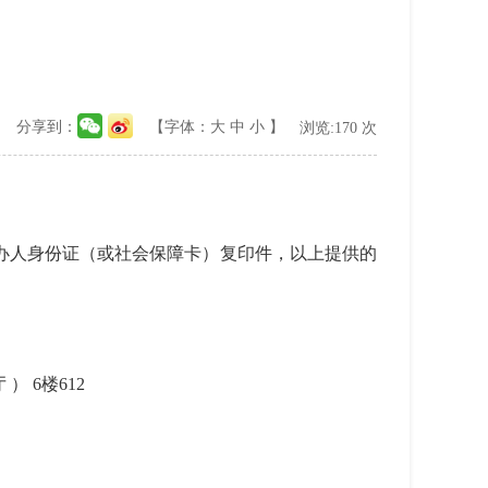
分享到：
【字体：
大
中
小
】
浏览:
170
次
人身份证（或社会保障卡）复印件，以上提供的
 6楼612