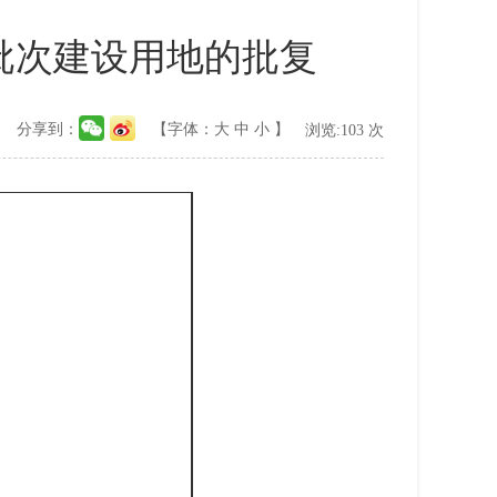
5批次建设用地的批复
分享到：
【字体：
大
中
小
】
浏览:
103
次