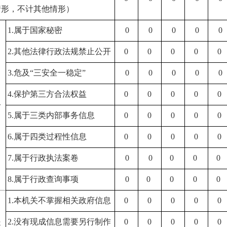
情形，不计其他情形）
1.
属于国家秘密
0
0
0
0
0
2.
其他法律行政法规禁止公开
0
0
0
0
0
3.
危及
“
三安全一稳定
”
0
0
0
0
0
）
4.
保护第三方合法权益
0
0
0
0
0
公
5.
属于三类内部事务信息
0
0
0
0
0
6.
属于四类过程性信息
0
0
0
0
0
7.
属于行政执法案卷
0
0
0
0
0
8.
属于行政查询事项
0
0
0
0
0
1.
本机关不掌握相关政府信息
0
0
0
0
0
）
提
2.
没有现成信息需要另行制作
0
0
0
0
0