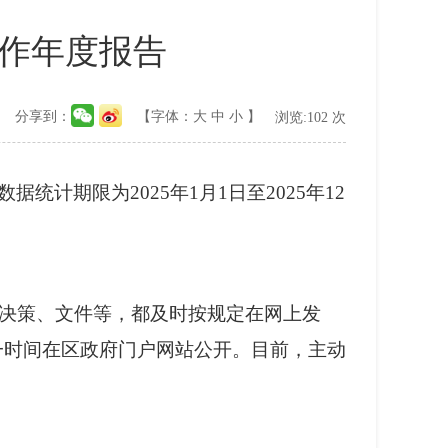
工作年度报告
分享到：
【字体：
大
中
小
】
浏览:
102
次
数据统计期限为
2025
年
1
月
1
日至
2025
年
12
决策、文件等，都及时按规定在网上发
一时间在区政府门户网站公开。目前，主动