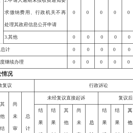
处
2.
申请人逾期未按收费通知要
求缴纳费用、行政机关不再
0
0
0
0
0
处理其政府信息公开申请
3.
其他
0
0
0
0
0
）总计
0
0
0
0
0
年度继续办理
0
0
0
0
0
讼情况
政复议
行政诉讼
未经复议直接起诉
复议后
其
尚
结
结
其
尚
结
结
其
他
未
总
果
果
他
未
总
果
果
他
结
审
计