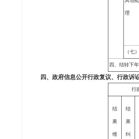
其他
理
（七
四、结转下
四、政府信息公开行政复议、行政诉
行
结
结
果
果
维
纠