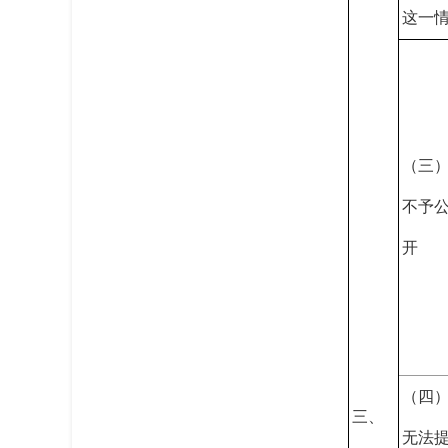
这一
（三
不予
开
（四
三、
无法