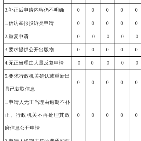
3.
补正后申请内容仍不明确
0
0
0
0
0
1.
信访举报投诉类申请
0
0
0
0
0
2.
重复申请
0
0
0
0
0
）
3.
要求提供公开出版物
0
0
0
0
0
处
4.
无正当理由大量反复申请
0
0
0
0
0
5.
要求行政机关确认或重新出
0
0
0
0
0
具已获取信息
1.
申请人无正当理由逾期不补
正、行政机关不再处理其政
0
0
0
0
0
府信息公开申请
）