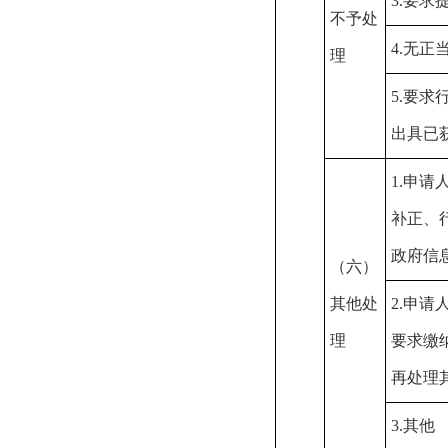
3.要求
不予处
4.无
理
5.要
出具已
1.申
补正、
政府信
（六）
其他处
2.申
理
要求缴
再处理
3.其他