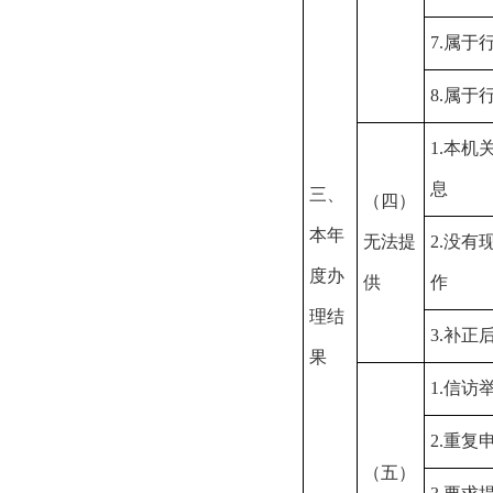
7.属于
8.属于
1.本
息
三、
（四）
本年
无法提
2.没
度办
供
作
理结
3.补
果
1.信访
2.重复
（五）