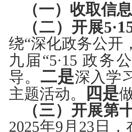
（一）收取信
1
（二）开展
5
·
绕“深化政务公开
九届
“
5·15
政务
二是
导。
深入学
四是
主题活动。
（三）开展第十
2025
年
9
月
23
日，