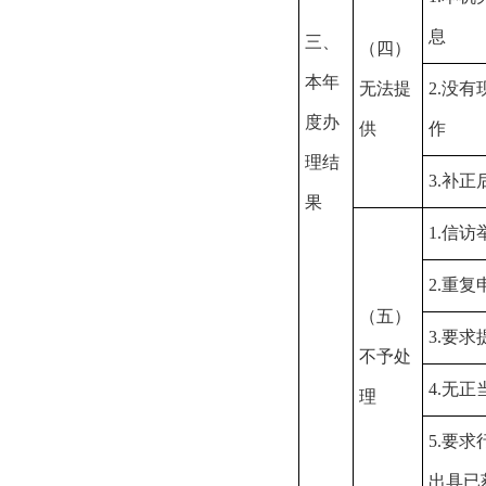
息
三、
（四）
本年
无法提
2.
没有
度办
供
作
理结
3.
补正
果
1.
信访
2.
重复
（五）
3.
要求
不予处
4.
无正
理
5.
要求
出具已