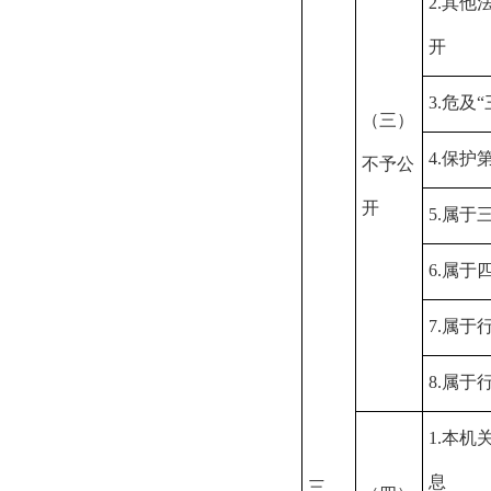
2.
其他
开
3.
危及“
（三）
4.
保护
不予公
开
5.
属于
6.
属于
7.
属于
8.
属于
1.
本机
息
三、