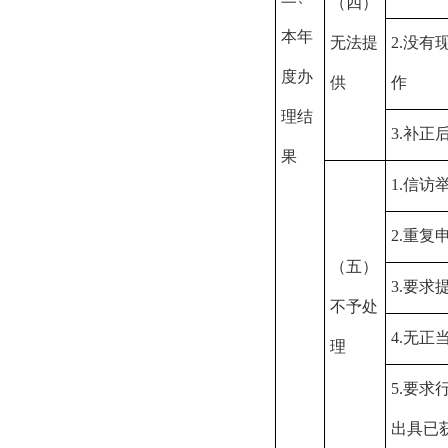
（四）
本年
无法提
2.
没有
度办
供
作
理结
3.
补正
果
1.
信访
2.
重复
（五）
3.
要求
不予处
4.
无正
理
5.
要求
出具已