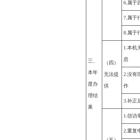
6.属
7.属
8.属
1.本
息
三、
（四）
本年
无法提
2.没
度办
供
作
理结
3.补
果
1.信
2.重复
（五）