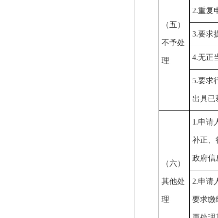
2.重复
（五）
3.要
不予处
4.无
理
5.要
出具已
1.申
补正、
政府信
（六）
其他处
2.申
理
要求缴
再处理