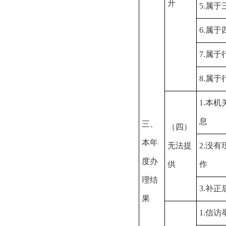
开
5.属
6.属
7.属
8.属
1.本
息
三、
（四）
本年
无法提
2.没
度办
供
作
理结
3.补
果
1.信