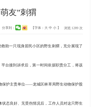
萌友”刺猬
分享到：
【字体：
大
中
小
】
浏览:
1289
次
功救助一只现身居民小区的野生刺猬，充分展现了
。平台接到诉求后，第一时间依据职责分工，将该
保护主责单位——龙城区林草局野生动物保护股
状态良好、无受伤情况后，工作人员对这只野生