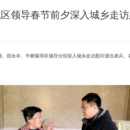
城区领导春节前夕深入城乡走访
、邵永丰、牛晓菊等区领导分别深入城乡走访慰问退伍老兵、老