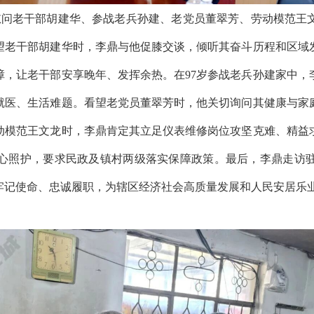
问老干部胡建华、参战老兵孙建、老党员董翠芳、劳动模范王
望老干部胡建华时，李鼎与他促膝交谈，倾听其奋斗历程和区域
障，让老干部安享晚年、发挥余热。在97岁参战老兵孙建家中，
就医、生活难题。看望老党员董翠芳时，他关切询问其健康与家
动模范王文龙时，李鼎肯定其立足仪表维修岗位攻坚克难、精益
心照护，要求民政及镇村两级落实保障政策。最后，李鼎走访
牢记使命、忠诚履职，为辖区经济社会高质量发展和人民安居乐