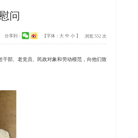
慰问
分享到：
【字体：
大
中
小
】
浏览:
552
次
干部、老党员、民政对象和劳动模范，向他们致