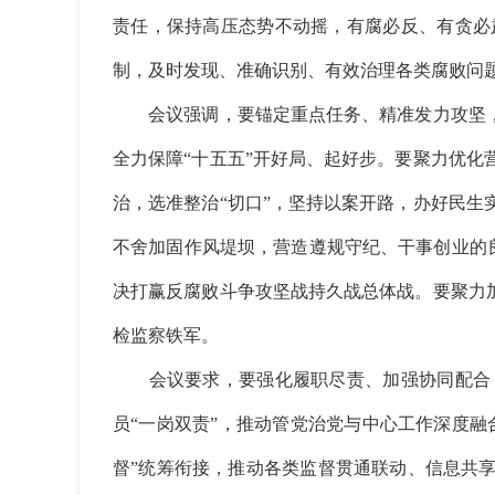
责任，保持高压态势不动摇，有腐必反、有贪必
制，及时发现、准确识别、有效治理各类腐败问
会议强调，要锚定重点任务、精准发力攻坚，深
全力保障“十五五”开好局、起好步。要聚力优
治，选准整治“切口”，坚持以案开路，办好民
不舍加固作风堤坝，营造遵规守纪、干事创业的良
决打赢反腐败斗争攻坚战持久战总体战。要聚力
检监察铁军。
会议要求，要强化履职尽责、加强协同配合，
员“一岗双责”，推动管党治党与中心工作深度融
督”统筹衔接，推动各类监督贯通联动、信息共