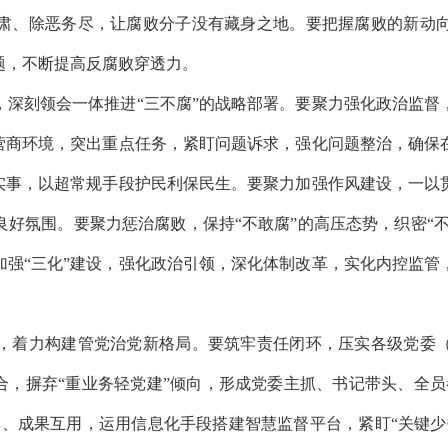
肃、除恶务尽，让腐败分子没有藏身之地。要把握腐败的新动
题，不断提高反腐败穿透力。
刻领会一体推进“三不腐”的战略部署。要聚力强化政治监督
化营商环境，突出重点任务，紧盯问题诉求，强化问题整治，确保
生实事，以超常规手段护民利保民生。要聚力加强作风建设，一以
好氛围。要聚力惩治腐败，保持“不敢腐”的高压态势，织密“不
加强“三化”建设，强化政治引领，深化体制改革，实化内控监管
着力构建管党治党新格局。要筑牢责任闭环，压实各级党委（
合，摒弃“重业务轻党建”倾向，形成党委主抓、书记带头、全
享、成果互用，运用信息化手段搭建智慧监督平台，紧盯“关键少