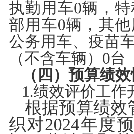
执勤
用车
0
辆
，
特
部用车
0
辆
，
其他
公务用车、疫苗
（不含车辆）
0
台
（四）预算绩效
1.绩效评价工
根据预算绩效
织对
2024年