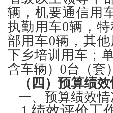
辆，机要通信用
执勤
用车
0
辆
，
特
部用车
0
辆
，
其他
下乡培训用车
；
含车辆）
0
台（套
（四）预算绩效
一、预算绩效情
1.绩效评价工