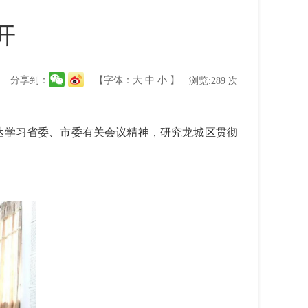
开
分享到：
【字体：
大
中
小
】
浏览:
289
次
达学习省委、市委有关会议精神，研究龙城区贯彻