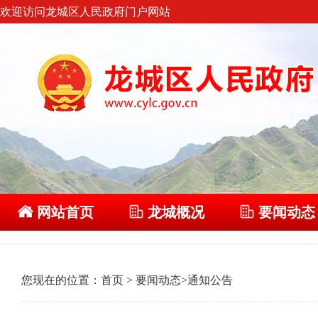
欢迎访问龙城区人民政府门户网站
网站首页
龙城概况
要闻动态
您现在的位置：
首页
>
要闻动态
>
通知公告