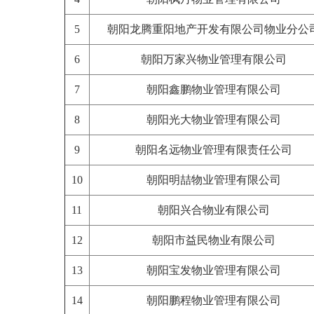
5
朝阳龙腾重阳地产开发有限公司物业分公
6
朝阳万家兴物业管理有限公司
7
朝阳鑫鹏物业管理有限公司
8
朝阳光大物业管理有限公司
9
朝阳名远物业管理有限责任公司
10
朝阳明喆物业管理有限公司
11
朝阳兴合物业有限公司
12
朝阳市益民物业有限公司
13
朝阳宝发物业管理有限公司
14
朝阳鹏程物业管理有限公司