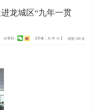
走进龙城区“九年一贯
分享到：
【字体：
大
中
小
】
浏览:
190
次