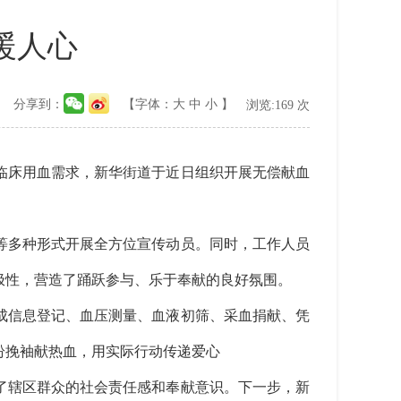
暖人心
分享到：
【字体：
大
中
小
】
浏览:
169
次
床用血需求，新华街道于近日组织开展无偿献血
多种形式开展全方位宣传动员。同时，工作人员
极性，营造了踊跃参与、乐于奉献的良好氛围。
信息登记、血压测量、血液初筛、采血捐献、凭
纷挽袖献热血，用实际行动传递爱心
辖区群众的社会责任感和奉献意识。下一步，新