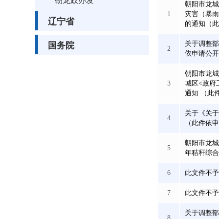
朝龙政办发
朝阳市龙城
1
灾害（暴雨
辽宁省
的通知（此
关于调整部
国务院
2
依申请公开
朝阳市龙城
3
城区<政府
通知 （此
关于《关于
4
（此件依申
朝阳市龙城
5
年秸秆综合
6
此文件不予
7
此文件不予
关于调整部
8