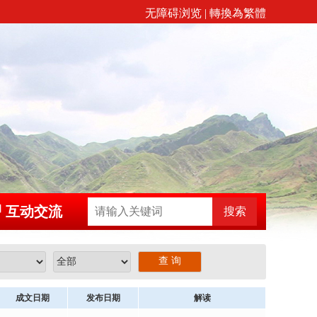
无障碍浏览
|
轉換為繁體
互动交流
搜索
查 询
成文日期
发布日期
解读