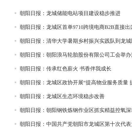
朝阳日报：龙城储能电站项目建设稳步推进
朝阳日报：龙城区首单9710跨境电商B2B直接
朝阳日报：清华大学暑期乡村振兴实践队到龙城
朝阳日报：朝阳浪马轮胎股份有限公司工会举办
朝阳日报：传承红色薪火 书香伴我成长
朝阳日报：龙城区政协开展“提高物业服务质量 
朝阳日报：龙城区生态环境稳步改善
朝阳日报：朝阳钢铁炼钢作业区抓实精益控氧深
朝阳日报：中国共产党朝阳市龙城区第十次代表